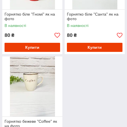
Горнятко біле "Гномі" як на
Горнятко біле "Санта" як на
фото
фото
В наявності
В наявності
80
80
₴
₴
Купити
Купити
Горнятко бежеве "Coffee" як
на фото