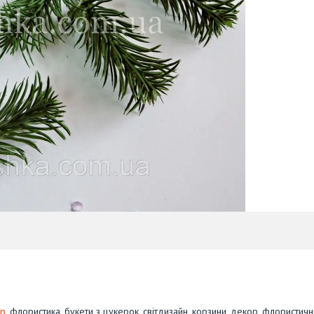
ор
, флористика, букети з цукерок, світдизайн, корзини, декор, флористичн