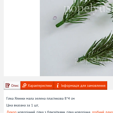
Опис
Характеристики
Інформація для замовлення
Гілка Ялинки мала зелена пластикова 8*4 см
Ціна вказана за 1 шт,
Декор
новорічний, гілка з блискітками, гілка новорічна,
дрібний дек