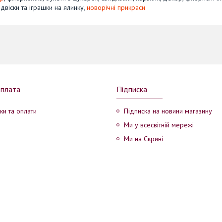
ідвіски та іграшки на ялинку,
новорічні прикраси
оплата
Підписка
ки та оплати
Підписка на новини магазину
Ми у всесвітній мережі
Ми на Скрині