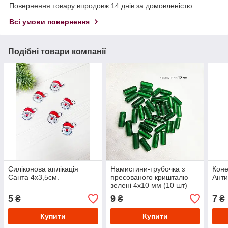
Повернення товару впродовж 14 днів за домовленістю
Всі умови повернення
Подібні товари компанії
Силіконова аплікація
Намистини-трубочка з
Коне
Санта 4х3,5см.
пресованого кришталю
Анти
зелені 4х10 мм (10 шт)
5
9
7
₴
₴
₴
Купити
Купити