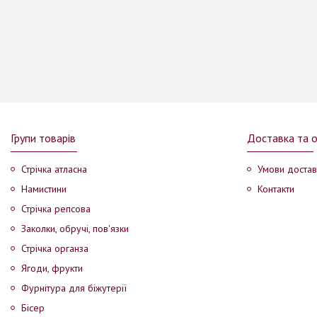
Групи товарів
Доставка та 
Стрічка атласна
Умови достав
Намистини
Контакти
Стрічка репсова
Заколки, обручі, пов'язки
Стрічка органза
Ягоди, фрукти
Фурнітура для біжутерії
Бісер