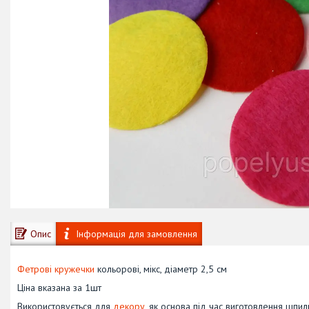
Опис
Інформація для замовлення
Фетрові кружечки
кольорові, мікс, діаметр 2,5 см
Ціна вказана за 1шт
Використовується для
декору
, як основа під час виготовлення шпил