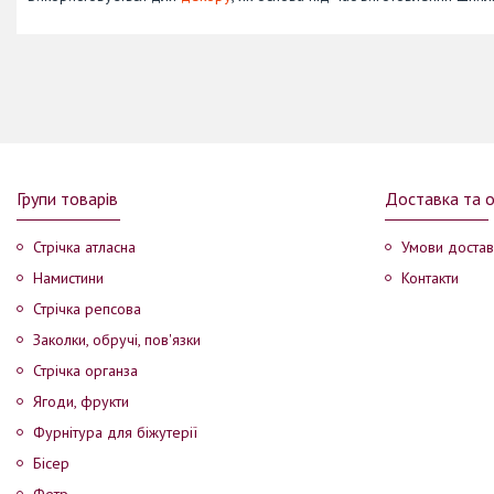
Групи товарів
Доставка та 
Стрічка атласна
Умови достав
Намистини
Контакти
Стрічка репсова
Заколки, обручі, пов'язки
Стрічка органза
Ягоди, фрукти
Фурнітура для біжутерії
Бісер
Фетр