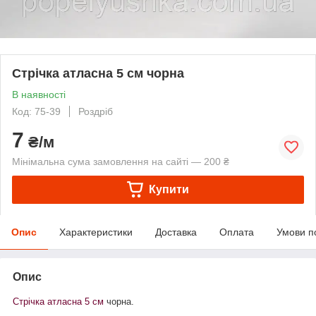
Стрічка атласна 5 см чорна
В наявності
Код: 75-39
Роздріб
7
₴/м
Мінімальна сума замовлення на сайті — 200 ₴
Купити
Опис
Характеристики
Доставка
Оплата
Умови п
Опис
Стрічка атласна 5 см
чорна.