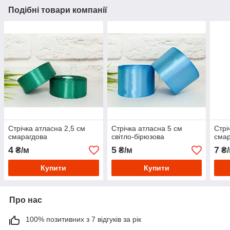
Подібні товари компанії
Стрічка атласна 2,5 см
Стрічка атласна 5 см
Стрі
смарагдова
світло-бірюзова
смар
4
5
7
₴/м
₴/м
₴/
Купити
Купити
Про нас
100% позитивних з 7 відгуків за рік