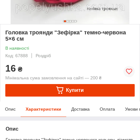
Головка троянди "Зефірка" темно-червона
5×6 см
В наявності
Код: 67888
Роздріб
16
₴
Мінімальна сума замовлення на сайті — 200 ₴
Купити
Опис
Характеристики
Доставка
Оплата
Умови 
Опис
Головка троянди "Зефірка" темно-червоного кольору, діаметр