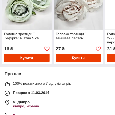
Головка троянди "
Головка троянди "
Голо
Зефірка" м'ятна 5 см
замшева пастль"
тичи
перс
16
27
31
₴
₴
Купити
Купити
Про нас
100% позитивних з 7 відгуків за рік
Працює з 11.03.2014
м. Дніпро
Дніпро, Україна