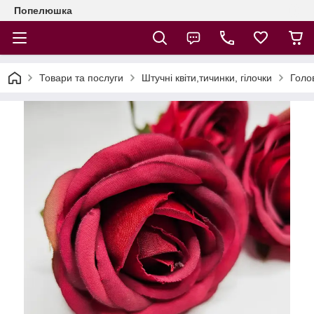
Попелюшка
Товари та послуги
Штучні квіти,тичинки, гілочки
Голов