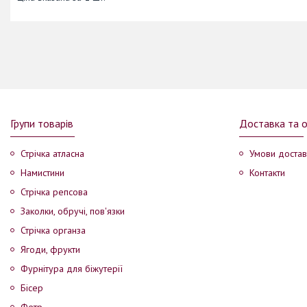
Групи товарів
Доставка та 
Стрічка атласна
Умови достав
Намистини
Контакти
Стрічка репсова
Заколки, обручі, пов'язки
Стрічка органза
Ягоди, фрукти
Фурнітура для біжутерії
Бісер
Фетр