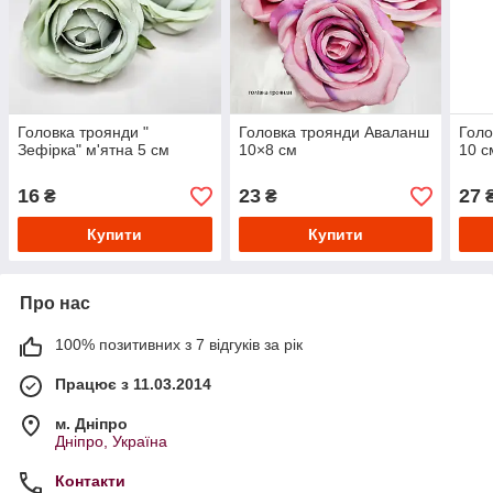
Головка троянди "
Головка троянди Аваланш
Голо
Зефірка" м'ятна 5 см
10×8 см
10 с
16
23
27
₴
₴
Купити
Купити
Про нас
100% позитивних з 7 відгуків за рік
Працює з 11.03.2014
м. Дніпро
Дніпро, Україна
Контакти