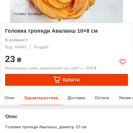
Головка троянди Аваланш 10×8 см
В наявності
Код: 44440
Роздріб
23
₴
Мінімальна сума замовлення на сайті — 200 ₴
Купити
Опис
Характеристики
Доставка
Оплата
Умови 
Опис
Головка троянди Аваланш, діаметр 10 см.