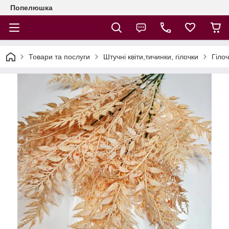
Попелюшка
Товари та послуги
Штучні квіти,тичинки, гілочки
Гіло