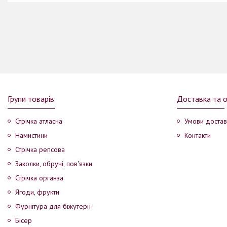
Групи товарів
Доставка та 
Стрічка атласна
Умови достав
Намистини
Контакти
Стрічка репсова
Заколки, обручі, пов'язки
Стрічка органза
Ягоди, фрукти
Фурнітура для біжутерії
Бісер