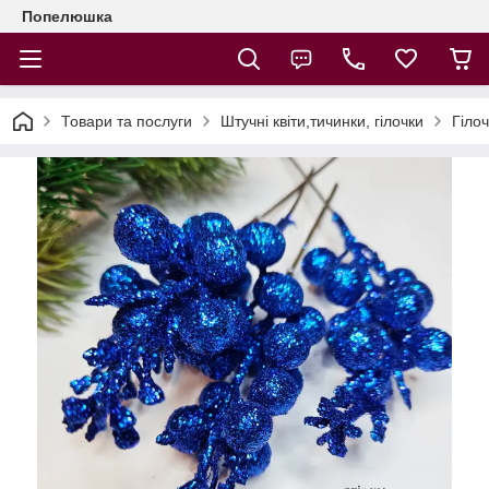
Попелюшка
Товари та послуги
Штучні квіти,тичинки, гілочки
Гіло