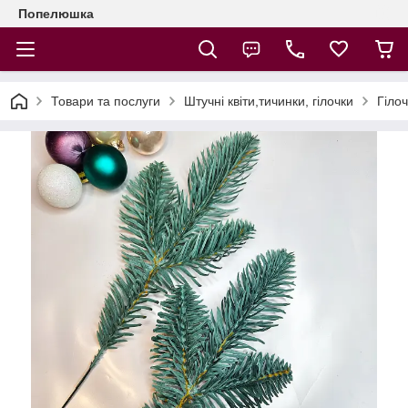
Попелюшка
Товари та послуги
Штучні квіти,тичинки, гілочки
Гіло