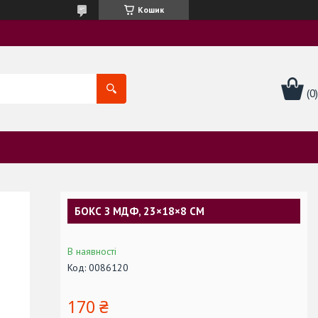
Кошик
БОКС З МДФ, 23×18×8 СМ
В наявності
Код:
0086120
170 ₴