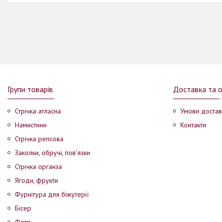
Групи товарів
Доставка та 
Стрічка атласна
Умови достав
Намистини
Контакти
Стрічка репсова
Заколки, обручі, пов'язки
Стрічка органза
Ягоди, фрукти
Фурнітура для біжутерії
Бісер
Фетр