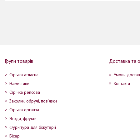
Групи товарів
Доставка та 
Стрічка атласна
Умови достав
Намистини
Контакти
Стрічка репсова
Заколки, обручі, пов'язки
Стрічка органза
Ягоди, фрукти
Фурнітура для біжутерії
Бісер