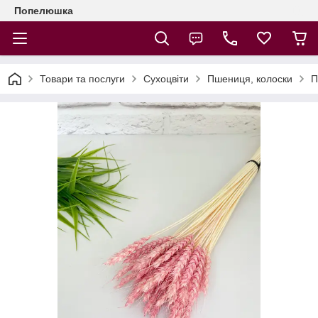
Попелюшка
Товари та послуги
Сухоцвіти
Пшениця, колоски
П