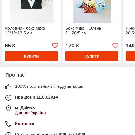
Чоловічий бокс мдф
Бокс мдф " Олень"
Піно
12*12*13,5 см
21*20*5 см
26,5
65
170
140
₴
₴
Купити
Купити
Про нас
100% позитивних з 7 відгуків за рік
Працює з 11.03.2014
м. Дніпро
Дніпро, Україна
Контакти
Сьогодні працює з 09:00 до 19:00