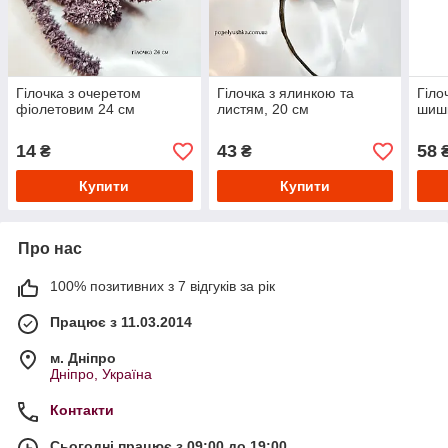
Гілочка з очеретом
Гілочка з ялинкою та
Гіло
фіолетовим 24 см
листям, 20 см
шиш
14
43
58
₴
₴
Купити
Купити
Про нас
100% позитивних з 7 відгуків за рік
Працює з 11.03.2014
м. Дніпро
Дніпро, Україна
Контакти
Сьогодні працює з 09:00 до 19:00