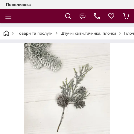
Попелюшка
Товари та послуги
Штучні квіти,тичинки, гілочки
Гіло