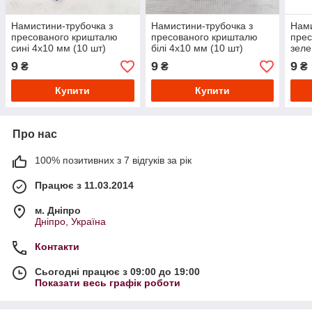
Намистини-трубочка з
Намистини-трубочка з
Нами
пресованого кришталю
пресованого кришталю
прес
сині 4х10 мм (10 шт)
білі 4х10 мм (10 шт)
зеле
9
9
9
₴
₴
₴
Купити
Купити
Про нас
100% позитивних з 7 відгуків за рік
Працює з 11.03.2014
м. Дніпро
Дніпро, Україна
Контакти
Сьогодні працює з 09:00 до 19:00
Показати весь графік роботи