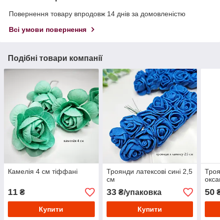
Повернення товару впродовж 14 днів за домовленістю
Всі умови повернення
Подібні товари компанії
Камелія 4 см тіффані
Троянди латексові сині 2,5
Троя
см
окса
11
33
50
₴
₴/упаковка
Купити
Купити