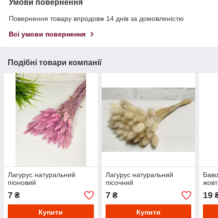
Умови повернення
Повернення товару впродовж 14 днів за домовленістю
Всі умови повернення
Подібні товари компанії
Лагурус натуральний
Лагурус натуральний
Баво
піоновий
пісочний
жовт
7
7
19
₴
₴
Купити
Купити