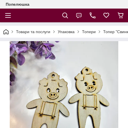
Попелюшка
Товари та послуги
Упаковка
Топери
Топер "Свинк